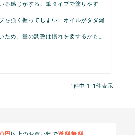
いる感じがする。筆タイプで塗りやす
ブを強く握ってしまい、オイルがダダ漏
いため、量の調整は慣れを要するかも。
1
件中
1
-
1
件表示
00円
送料無料
以上のお買い物で