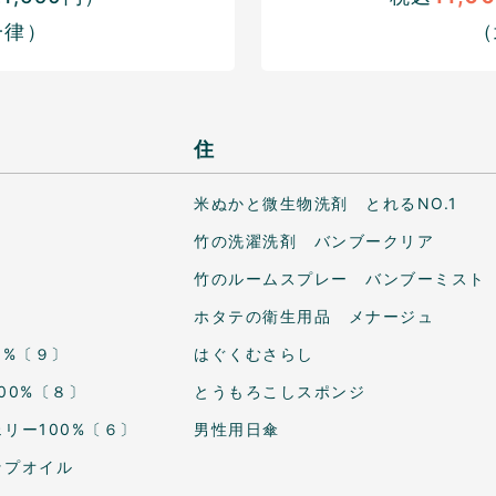
一律）
（
住
米ぬかと微生物洗剤 とれるNO.1
竹の洗濯洗剤 バンブークリア
竹のルームスプレー バンブーミスト
ホタテの衛生用品 メナージュ
0%〔９〕
はぐくむさらし
00%〔８〕
とうもろこしスポンジ
リー100%〔６〕
男性用日傘
ップオイル