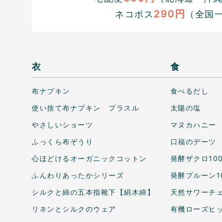
290円
ネコポス
（全国
衣
食
布ナプキン
食べるだし
使い捨て布ナプキン プラスル
太陽の塩
やさしいショーツ
マヌカハニー
ふっくら布ぞうり
口福のデーツ
心ほどけるオーガニックコットン
発酵ザクロ10
ふんわりあったかシリーズ
発酵プルーン1
シルクと綿の五本指靴下【絹木綿】
天然サワーチェ
リネンとシルクのウェア
有機ローズヒ