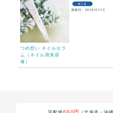
購入者
投稿日
2024/01/12
つめ想い ネイルセラ
ム（ネイル用美容
液）
660円
宅配便
（北海道・沖縄1