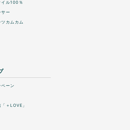
イル100％
ーサー
ーツカムカム
プ
ンペーン
「＋LOVE」