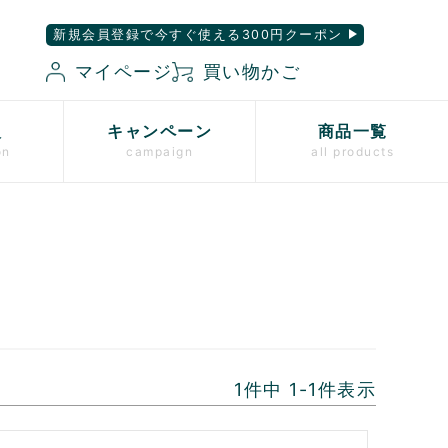
新規会員登録で今すぐ使える300円クーポン
マイページ
買い物かご
入
キャンペーン
商品一覧
on
campaign
all products
1
件中
1
-
1
件表示