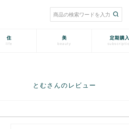
住
美
定期購
life
beauty
subscripti
とむさんのレビュー