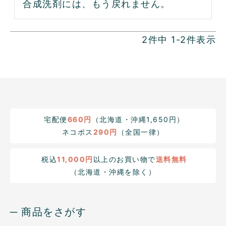
合成洗剤には、もう戻れません。
2
件中
1
-
2
件表示
宅配便
660円
（北海道・沖縄1,650円）
ネコポス
290円
（全国一律）
税込
11,000円
以上のお買い物で
送料無料
（北海道・沖縄を除く）
─ 商品をさがす