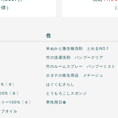
一律）
（
住
米ぬかと微生物洗剤 とれるNO.1
竹の洗濯洗剤 バンブークリア
竹のルームスプレー バンブーミスト
ホタテの衛生用品 メナージュ
0%〔９〕
はぐくむさらし
00%〔８〕
とうもろこしスポンジ
リー100%〔６〕
男性用日傘
ップオイル