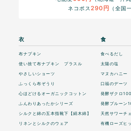
290円
ネコポス
（全国
衣
食
布ナプキン
食べるだし
使い捨て布ナプキン プラスル
太陽の塩
やさしいショーツ
マヌカハニー
ふっくら布ぞうり
口福のデーツ
心ほどけるオーガニックコットン
発酵ザクロ10
ふんわりあったかシリーズ
発酵プルーン1
シルクと綿の五本指靴下【絹木綿】
天然サワーチェ
リネンとシルクのウェア
有機ローズヒ