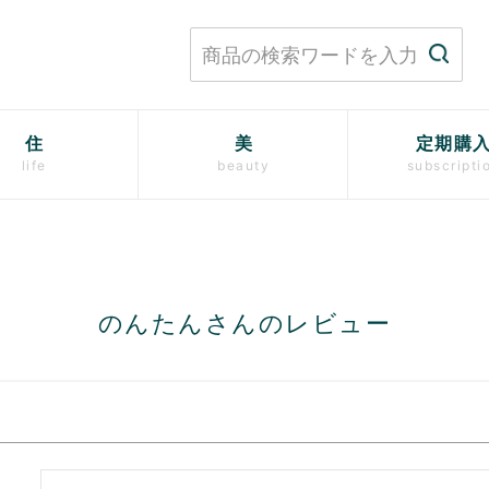
住
美
定期購
life
beauty
subscripti
のんたんさんのレビュー