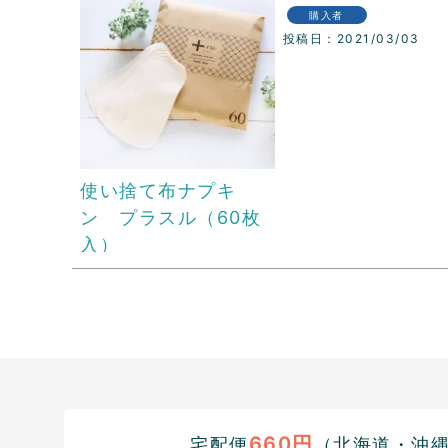
購入者
投稿日
2021/03/03
使い捨て布ナプキ
ン プラスル（60枚
入）
660円
宅配便
（北海道・沖縄1