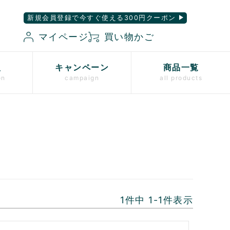
新規会員登録で今すぐ使える300円クーポン
マイページ
買い物かご
入
キャンペーン
商品一覧
on
campaign
all products
1
件中
1
-
1
件表示