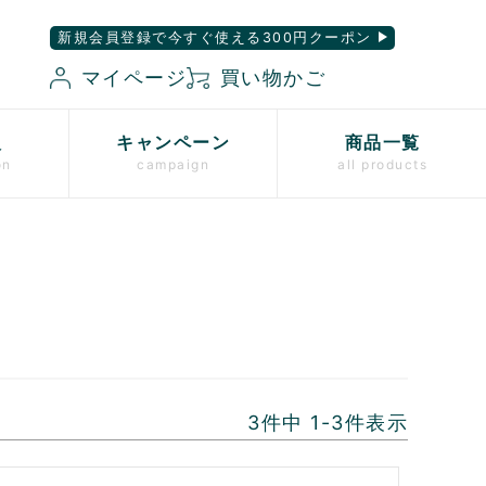
新規会員登録で今すぐ使える300円クーポン
マイページ
買い物かご
入
キャンペーン
商品一覧
on
campaign
all products
3
件中
1
-
3
件表示