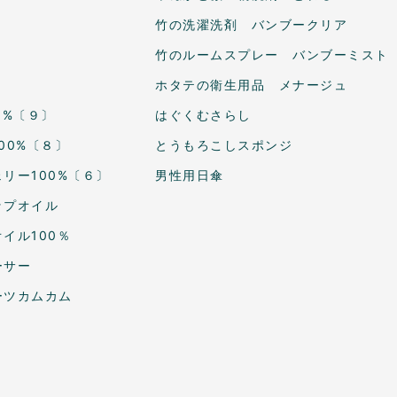
竹の洗濯洗剤 バンブークリア
竹のルームスプレー バンブーミスト
ホタテの衛生用品 メナージュ
0%〔９〕
はぐくむさらし
00%〔８〕
とうもろこしスポンジ
リー100%〔６〕
男性用日傘
ップオイル
イル100％
ーサー
ーツカムカム