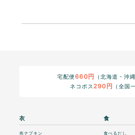
660円
宅配便
（北海道・沖縄1
290円
ネコポス
（全国
衣
食
布ナプキン
食べるだし