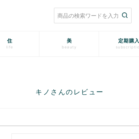
住
美
定期購
life
beauty
subscripti
キノさんのレビュー