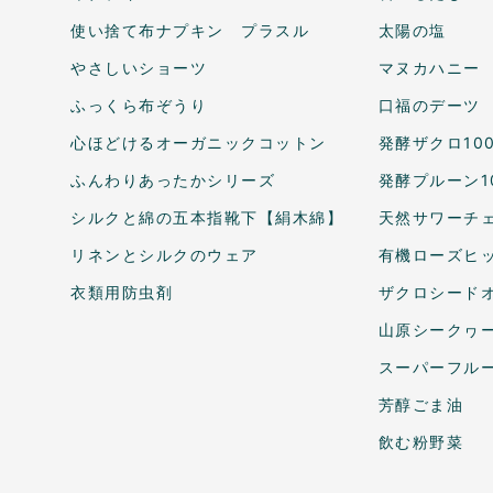
使い捨て布ナプキン プラスル
太陽の塩
やさしいショーツ
マヌカハニー
ふっくら布ぞうり
口福のデーツ
心ほどけるオーガニックコットン
発酵ザクロ10
ふんわりあったかシリーズ
発酵プルーン1
シルクと綿の五本指靴下【絹木綿】
天然サワーチェ
リネンとシルクのウェア
有機ローズヒ
衣類用防虫剤
ザクロシードオ
山原シークヮ
スーパーフル
芳醇ごま油
飲む粉野菜