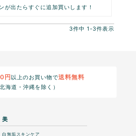
ンが出たらすぐに追加買いします！
3
件中
1
-
3
件表示
00円
送料無料
以上のお買い物で
北海道・沖縄を除く）
美
白無垢スキンケア