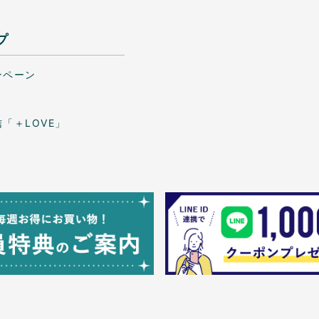
プ
ンペーン
「＋LOVE」