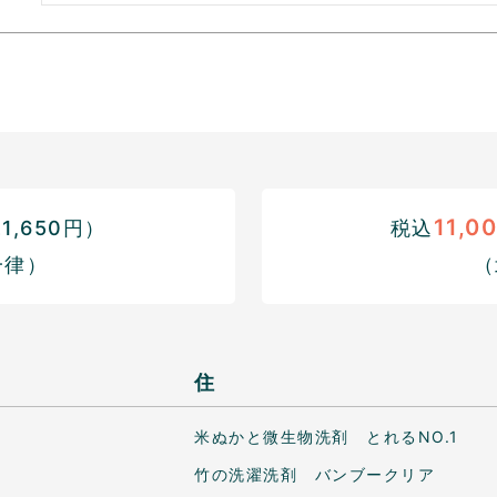
11,0
,650円）
税込
一律）
（
住
米ぬかと微生物洗剤 とれるNO.1
竹の洗濯洗剤 バンブークリア