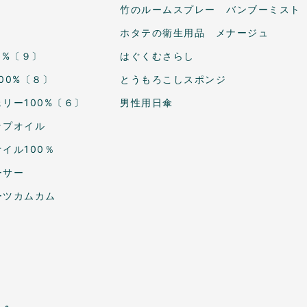
竹のルームスプレー バンブーミスト
ホタテの衛生用品 メナージュ
0%〔９〕
はぐくむさらし
00%〔８〕
とうもろこしスポンジ
リー100%〔６〕
男性用日傘
ップオイル
イル100％
ーサー
ーツカムカム