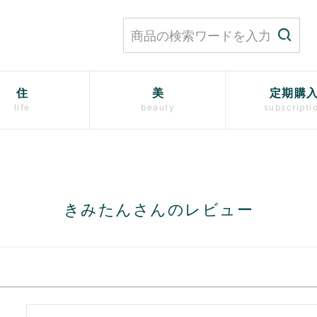
住
美
定期購
life
beauty
subscripti
きみたんさんのレビュー