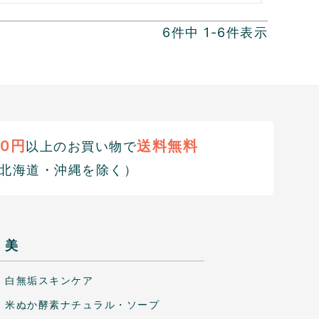
6
件中
1
-
6
件表示
00円
送料無料
以上のお買い物で
北海道・沖縄を除く）
美
白無垢スキンケア
米ぬか酵素ナチュラル・ソープ