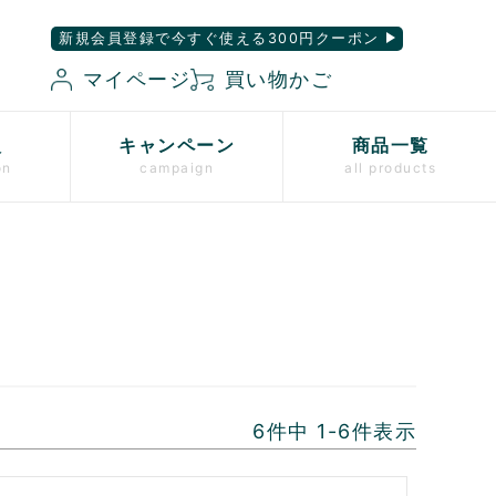
新規会員登録で今すぐ使える300円クーポン
マイページ
買い物かご
入
キャンペーン
商品一覧
on
campaign
all products
6
件中
1
-
6
件表示