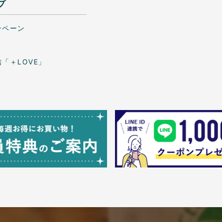
プ
ンペーン
「＋LOVE」