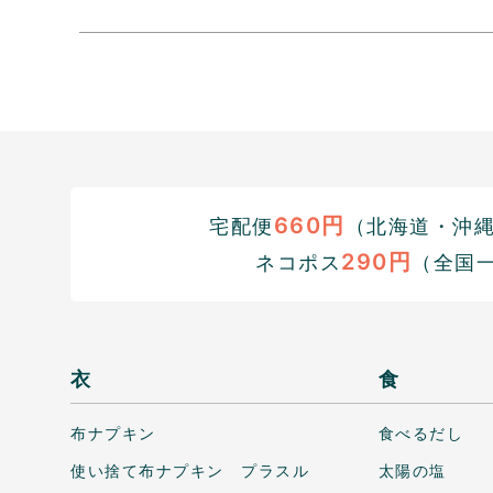
660円
宅配便
（北海道・沖縄1
290円
ネコポス
（全国
衣
食
布ナプキン
食べるだし
使い捨て布ナプキン プラスル
太陽の塩