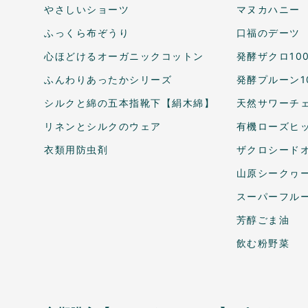
やさしいショーツ
マヌカハニー
ふっくら布ぞうり
口福のデーツ
心ほどけるオーガニックコットン
発酵ザクロ10
ふんわりあったかシリーズ
発酵プルーン1
シルクと綿の五本指靴下【絹木綿】
天然サワーチェ
リネンとシルクのウェア
有機ローズヒ
衣類用防虫剤
ザクロシードオ
山原シークヮ
スーパーフル
芳醇ごま油
飲む粉野菜