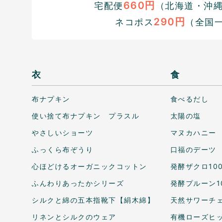
660円
宅配便
（北海道・沖縄1
290円
ネコポス
（全国
衣
食
布ナプキン
食べるだし
使い捨て布ナプキン プラスル
太陽の塩
やさしいショーツ
マヌカハニー
ふっくら布ぞうり
口福のデーツ
心ほどけるオーガニックコットン
発酵ザクロ10
ふんわりあったかシリーズ
発酵プルーン1
シルクと綿の五本指靴下【絹木綿】
天然サワーチェ
リネンとシルクのウェア
有機ローズヒ