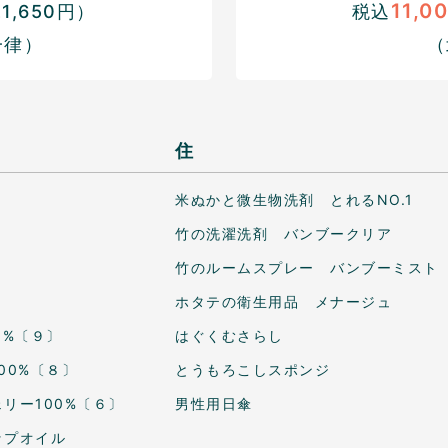
11,0
,650円）
税込
一律）
（
住
米ぬかと微生物洗剤 とれるNO.1
竹の洗濯洗剤 バンブークリア
竹のルームスプレー バンブーミスト
ホタテの衛生用品 メナージュ
0%〔９〕
はぐくむさらし
00%〔８〕
とうもろこしスポンジ
リー100%〔６〕
男性用日傘
ップオイル