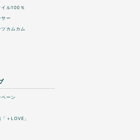
イル100％
ーサー
ーツカムカム
プ
ンペーン
「＋LOVE」