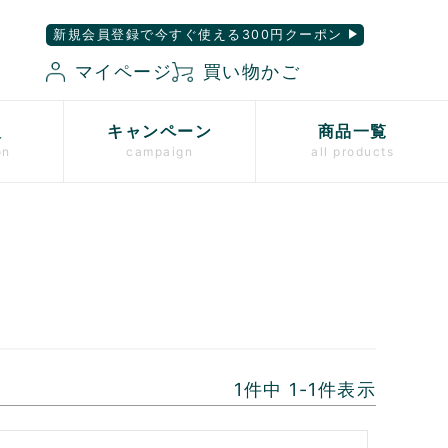
新規会員登録で今すぐ使える300円クーポン
マイページ
買い物かご
入
キャンペーン
商品一覧
on
campaign
all products
1
件中
1
-
1
件表示