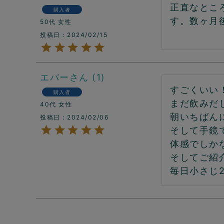
正直なとこ
購入者
す。数ヶ月
50代
女性
投稿日
2024/02/15
エバー
1
すごくいい！
購入者
まだ飲みだ
40代
女性
朝いちばん
投稿日
2024/02/06
そして手鏡
体感でしか
そしてご紹
毎日小さじ