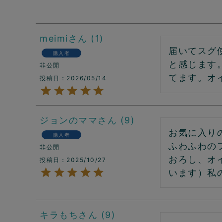
meimi
1
届いてスグ
購入者
と感じます
非公開
てます。オ
投稿日
2026/05/14
ジョンのママ
9
お気に入り
購入者
ふわふわの
非公開
おろし、オ
投稿日
2025/10/27
います）私
キラもち
9