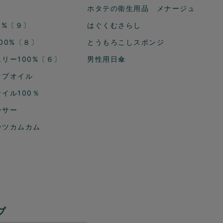
ホタテの衛生用品 メナージュ
0%〔９〕
はぐくむさらし
00%〔８〕
とうもろこしスポンジ
リー100%〔６〕
男性用日傘
ップオイル
イル100％
ーサー
ーツカムカム
プ