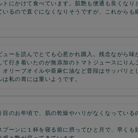
ルトにかけて食べています。肌艶も便通も良くなり
ているので直ぐになくなりそうですが、これからも
ビューを読んでとても心惹かれ購入。残念ながら味
して行き着いたのが無添加のトマトジュースにりん
。オリーブオイルや亜麻仁油など普段はサッパリと
ルは私の胃には重いようです。
り目のお年頃で、肌の乾燥やハリがなくなっている


スプーンに１杯を寝る前に摂ってひと月で、早くも効
り感と艶が戻ってきています。
