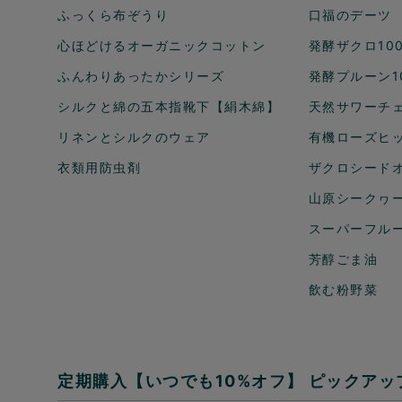
ふっくら布ぞうり
口福のデーツ
心ほどけるオーガニックコットン
発酵ザクロ10
ふんわりあったかシリーズ
発酵プルーン1
シルクと綿の五本指靴下【絹木綿】
天然サワーチェ
リネンとシルクのウェア
有機ローズヒ
衣類用防虫剤
ザクロシードオ
山原シークヮ
スーパーフル
芳醇ごま油
飲む粉野菜
定期購入【いつでも10%オフ】
ピックアッ