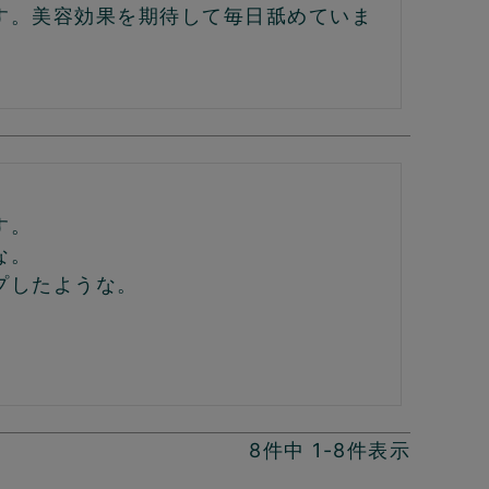
す。美容効果を期待して毎日舐めていま
。

。

したような。

8
件中
1
-
8
件表示