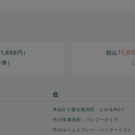
11,0
,650円）
税込
一律）
（
住
米ぬかと微生物洗剤 とれるNO.1
竹の洗濯洗剤 バンブークリア
竹のルームスプレー バンブーミスト