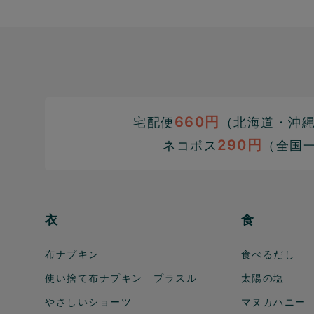
660円
宅配便
（北海道・沖縄1
290円
ネコポス
（全国
衣
食
布ナプキン
食べるだし
使い捨て布ナプキン プラスル
太陽の塩
やさしいショーツ
マヌカハニー