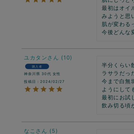
最初はオイ
みようと思い
肌が変わる
ユカタン
10
半分くらい
購入者
ラサラだっ
神奈川県
30代
女性
今まで白無
投稿日
2024/02/27
ようにして
最初にお試
飲み切る頃
なこ
5