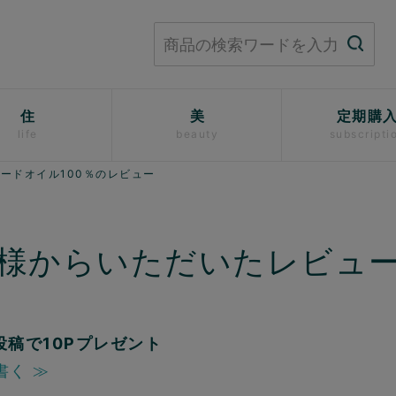
住
美
定期購
life
beauty
subscripti
シードオイル100％のレビュー
様からいただいたレビュ
投稿で10Pプレゼント
書く ≫