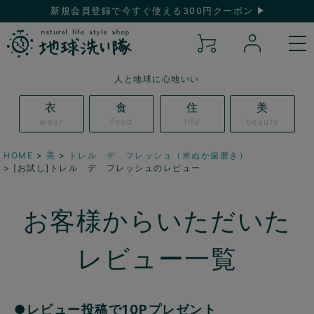
新規会員登録で今すぐ使える300円クーポン
人と地球に心地いい
衣
食
住
美
wear
food
life
beauty
HOME
美
トレル デ フレッシュ（米ぬか歯磨き）
[お試し]トレル デ フレッシュのレビュー
お客様からいただいた
レビュー一覧
●レビュー投稿で10Pプレゼント