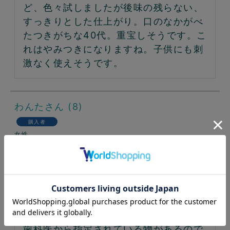
ど、色々試しましたが後味の残らない、
すっきりとした仕上がり。口のなかがべ
たつきがちな40代。重宝しそうです。こ
れはやみつきになりますね。子供にも刺
激なく使えそうです。
わんた
8
購入者
女性
投稿日
2026/01/08
泡が出ず味もないのに違和感なく使用で
きました。磨いた後ツルツルになりま
す。

歯科医から指定されている物があるので