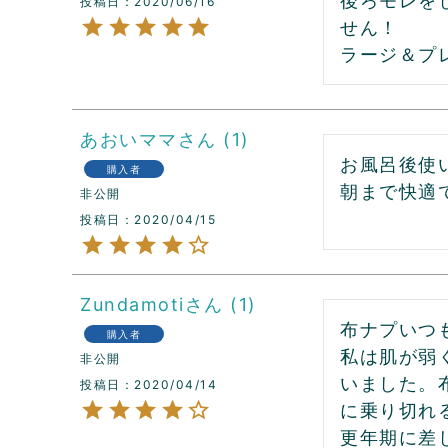
後ろモレを
投稿日
2020/06/16
せん！

ラージ＆プレ
あおいママ
1
お風呂後使
購入者
朝まで快適
非公開
投稿日
2020/04/15
Zundamoti
1
布ナプいつ
購入者
私は肌が弱
非公開
いました。
投稿日
2020/04/14
に乗り切れ
更年期に差