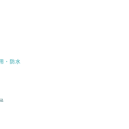
用・防水
込