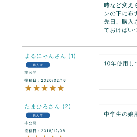
時など変え
ンの下に布
先日、購入
ておけばい
まるにゃん
1
10年使用
購入者
非公開
投稿日
2020/02/16
たまひろ
2
中学生の娘
購入者
非公開
投稿日
2018/12/08