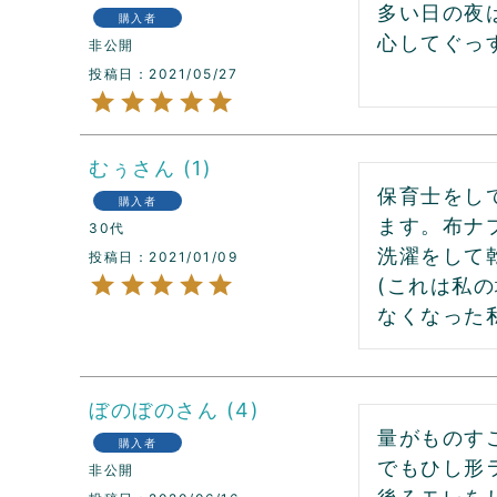
多い日の夜
購入者
非公開
投稿日
2021/05/27
むぅ
1
保育士をし
購入者
ます。布ナ
30代
洗濯をして
投稿日
2021/01/09
(これは私
なくなった
ぼのぼの
4
量がものす
購入者
でもひし形
非公開