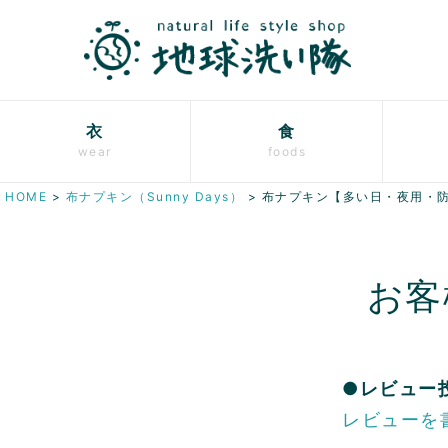
衣
食
wear
foods
HOME
布ナプキン（Sunny Days）
布ナプキン【多い日・夜用・
お客
●レビュー
レビューを