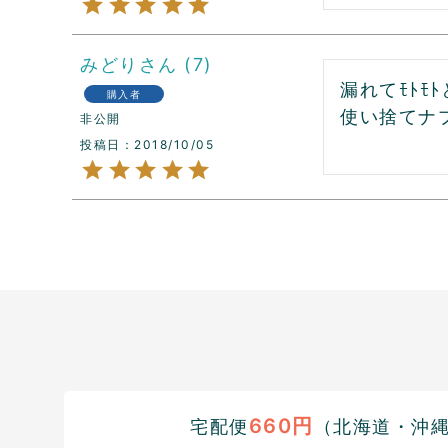
みどり
7
漏れてﾓﾄﾓ
購入者
使い捨てナ
非公開
投稿日
2018/10/05
660円
宅配便
（北海道・沖縄1