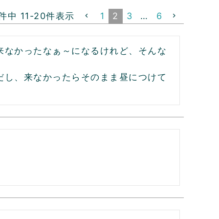
件中
11
-
20
件表示
1
2
3
…
6
来なかったなぁ～になるけれど、そんな
だし、来なかったらそのまま昼につけて