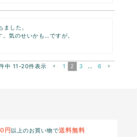
ちました。

す。気のせいかも…ですが。
件中
11
-
20
件表示
1
2
3
…
6
00円
送料無料
以上のお買い物で