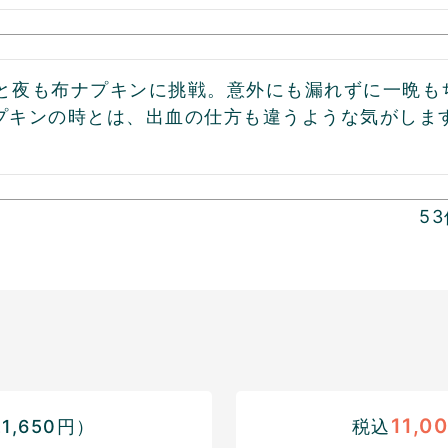
ﾄと夜も布ナプキンに挑戦。意外にも漏れずに一晩も
プキンの時とは、出血の仕方も違うような気がしま
53
11,0
,650円）
税込