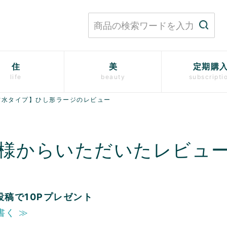
住
美
定期購
life
beauty
subscripti
防水タイプ】ひし形ラージのレビュー
様からいただいたレビュ
投稿で10Pプレゼント
書く ≫