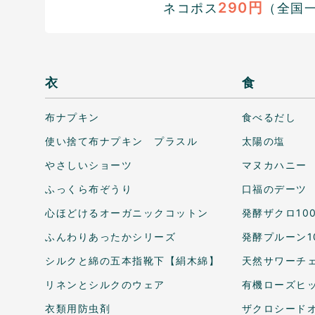
290円
ネコポス
（全国
衣
食
布ナプキン
食べるだし
使い捨て布ナプキン プラスル
太陽の塩
やさしいショーツ
マヌカハニー
ふっくら布ぞうり
口福のデーツ
心ほどけるオーガニックコットン
発酵ザクロ10
ふんわりあったかシリーズ
発酵プルーン1
シルクと綿の五本指靴下【絹木綿】
天然サワーチェ
リネンとシルクのウェア
有機ローズヒ
衣類用防虫剤
ザクロシードオ