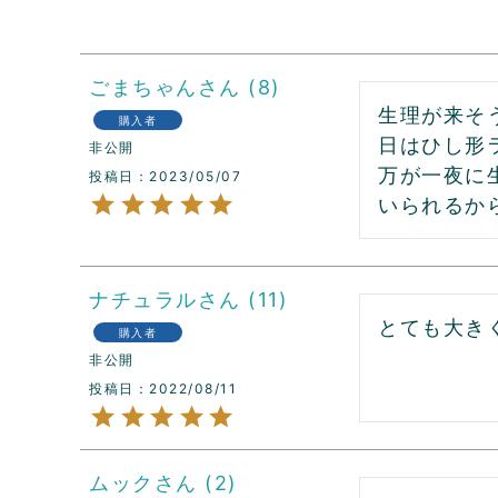
ごまちゃん
8
生理が来そ
購入者
日はひし形
非公開
万が一夜に
投稿日
2023/05/07
いられるか
ナチュラル
11
とても大き
購入者
非公開
投稿日
2022/08/11
ムック
2