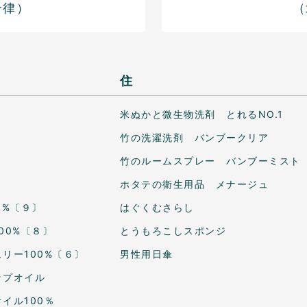
一律）
（
住
米ぬかと微生物洗剤 とれるNO.1
竹の洗濯洗剤 バンブークリア
竹のルームスプレー バンブーミスト
ホタテの衛生用品 メナージュ
0%〔９〕
はぐくむさらし
00%〔８〕
とうもろこしスポンジ
リー100%〔６〕
男性用日傘
ップオイル
イル100％