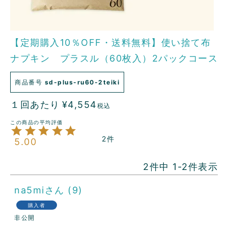
【定期購入10％OFF・送料無料】使い捨て布
ナプキン プラスル（60枚入）2パックコース
商品番号
sd-plus-ru60-2teiki
１回あたり
¥
4,554
税込
2
5.00
2
件中
1
-
2
件表示
na5mi
9
購入者
非公開