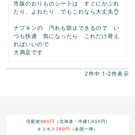
市販のおりものシートは　すぐにかぶれ
たり、よれたり　でもこれなら大丈夫👌

ナプキンの　汚れも防止できるので　い
つも快適　気になったら　これだけ替え
ればいいので

大満足です
2
件中
1
-
2
件表示
宅配便
660円
（北海道・沖縄1,650円）
ネコポス
290円
（全国一律）