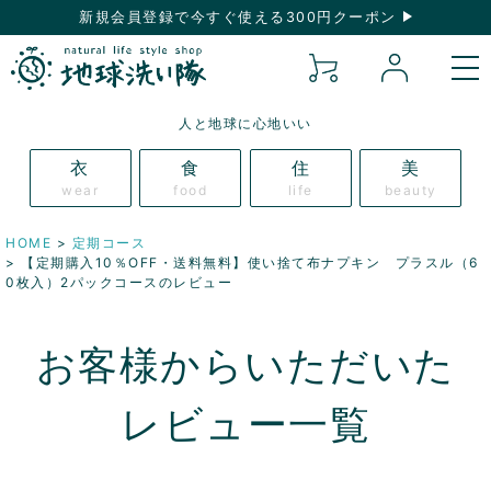
新規会員登録で今すぐ使える300円クーポン
人と地球に心地いい
衣
食
住
美
wear
food
life
beauty
HOME
定期コース
【定期購入10％OFF・送料無料】使い捨て布ナプキン プラスル（6
0枚入）2パックコースのレビュー
お客様からいただいた
レビュー一覧