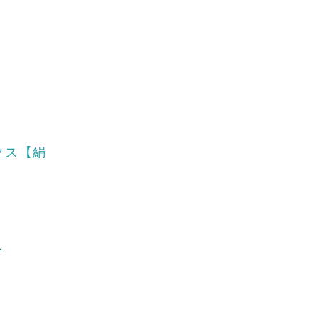
クス【絹
込