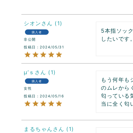
シオン
1
5本指ソッ
購入者
したいです
非公開
投稿日
2024/05/31
μ’ｓ
1
もう何年も
購入者
のムレから
女性
匂っている
投稿日
2024/05/16
当に全く匂
まるちゃん
1