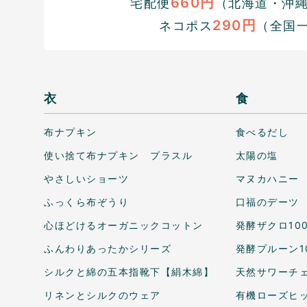
660円
宅配便
（北海道・沖縄1
290円
ネコポス
（全国
衣
食
布ナプキン
食べるだし
使い捨て布ナプキン プラスル
太陽の塩
やさしいショーツ
マヌカハニー
ふっくら布ぞうり
口福のデーツ
心ほどけるオーガニックコットン
発酵ザクロ10
ふんわりあったかシリーズ
発酵プルーン1
シルクと綿の五本指靴下【絹木綿】
天然サワーチェ
リネンとシルクのウェア
有機ローズヒ