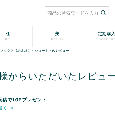
住
美
定期購
life
beauty
subscripti
指ソックス【絹木綿】＜ショート＞のレビュー
様からいただいたレビュ
投稿で10Pプレゼント
書く ≫