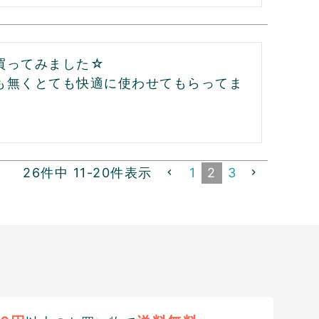
ってみました☆

も無くとても快適に使わせてもらってま
26
件中
11
-
20
件表示
1
2
3