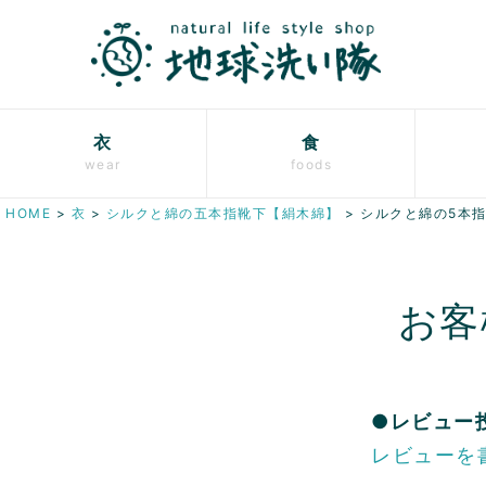
衣
食
wear
foods
HOME
衣
シルクと綿の五本指靴下【絹木綿】
シルクと綿の5本
お客
●レビュー
レビューを