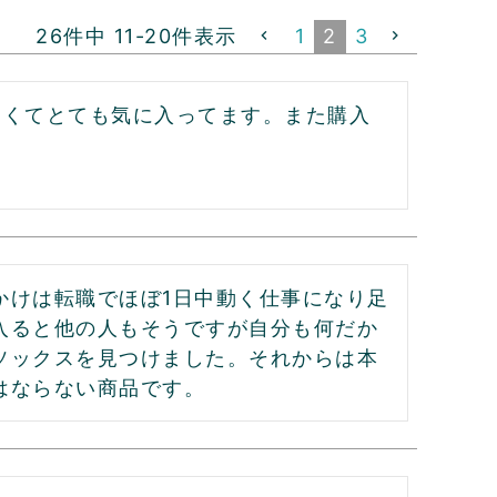
26
件中
11
-
20
件表示
1
2
3
よくてとても気に入ってます。また購入
かけは転職でほぼ1日中動く仕事になり足
入ると他の人もそうですが自分も何だか
ソックスを見つけました。それからは本
はならない商品です。