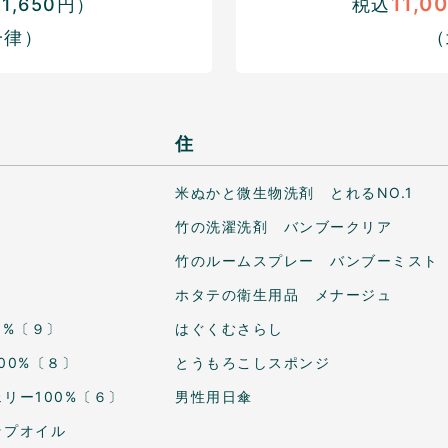
11,0
,650円）
税込
一律）
（
住
米ぬかと微生物洗剤 とれるNO.1
竹の洗濯洗剤 バンブークリア
竹のルームスプレー バンブーミスト
ホタテの衛生用品 メナージュ
0%〔９〕
はぐくむさらし
00%〔８〕
とうもろこしスポンジ
リー100%〔６〕
男性用日傘
ップオイル