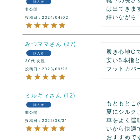
靴下の長さ
購入者
は出てきま
非公開
繕いながら
投稿日
2024/04/02
みつママ
27
履き心地○で
購入者
安い5本指
30代
女性
フットカバ
投稿日
2023/09/23
ミルキィ
12
もともとこ
購入者
夏にシルク
非公開
車をよく運
投稿日
2022/08/31
いから快適で
おすすめで