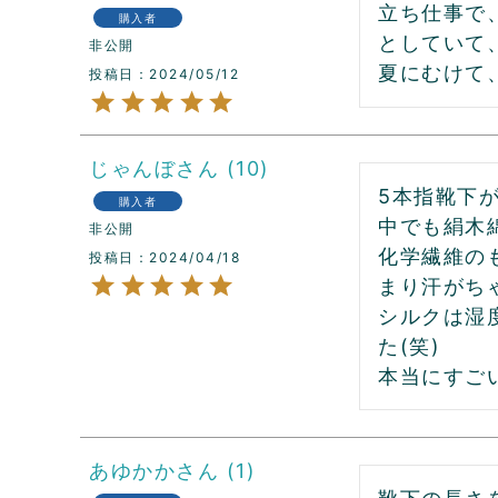
立ち仕事で
購入者
としていて
非公開
夏にむけて
投稿日
2024/05/12
じゃんぼ
10
5本指靴下
購入者
中でも絹木
非公開
化学繊維の
投稿日
2024/04/18
まり汗がち
シルクは湿
た(笑)

あゆかか
1