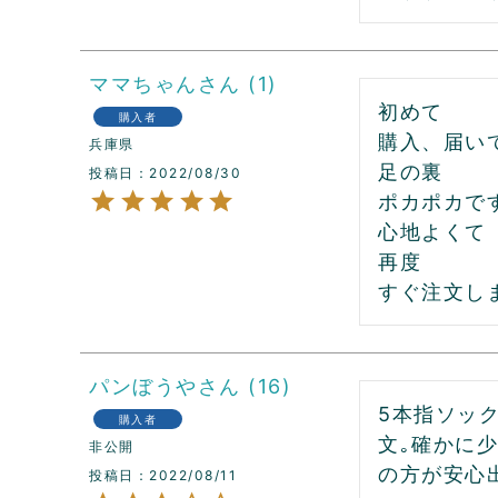
ママちゃん
1
初めて

購入者
購入、届いて早
兵庫県
足の裏

投稿日
2022/08/30
ポカポカです
心地よくて

再度

パンぼうや
16
5本指ソッ
購入者
文｡確かに
非公開
の方が安心
投稿日
2022/08/11