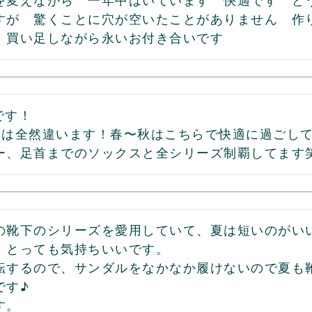
を変えながら　一年中はいています　快適です　ど
すが　驚くことに穴が空いたことがありません　作
　買い足しながら永いお付き合いです
す！

とは全然違います！春〜秋はこちらで快適に過ごして
ー、足首までのソックスと全シリーズ制覇してます
の靴下のシリーズを愛用していて、夏は短いのがいい
、とっても気持ちいいです。

転するので、サンダルをなかなか履けないので夏も
す♪

す。