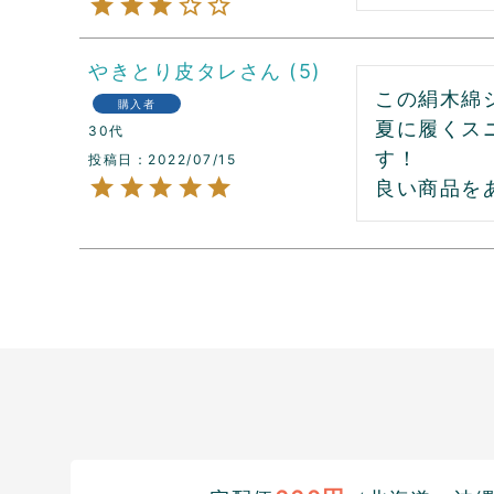
やきとり皮タレ
5
この絹木綿
購入者
夏に履くス
30代
す！

投稿日
2022/07/15
良い商品を