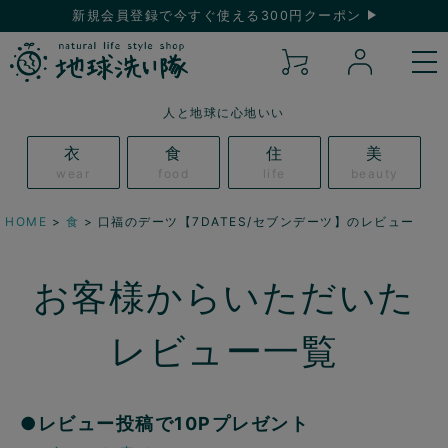
新規会員登録で今すぐ使える300円クーポン
人と地球に心地いい
衣
食
住
美
wear
food
life
beauty
HOME
食
口福のデーツ【7DATES/セブンデーツ】のレビュー
お客様からいただいた
レビュー一覧
●レビュー投稿で10Pプレゼント