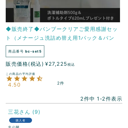
◆販売終了◆バンブークリアご愛用感謝セッ
ト（メナージュ洗詰め替え用1パック＆バン
ブークリアボトルタイプ620mL1本プレゼント
商品番号
bc-set5
付き）
販売価格(税込)
¥
27,225
税込
2
4.50
2
件中
1
-
2
件表示
三花
9
購入者
非公開