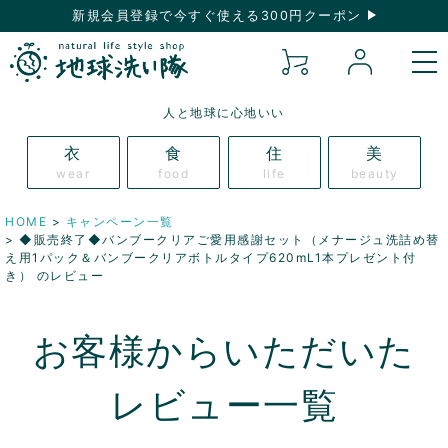
新規会員登録で今すぐ使える300円クーポン
人と地球に心地いい
衣
食
住
美
wear
food
life
beauty
HOME
キャンペーン一覧
◆販売終了◆バンブークリアご愛用感謝セット（メナージュ洗詰め替
え用1パック＆バンブークリアボトルタイプ620mL1本プレゼント付
き） のレビュー
お客様からいただいた
レビュー一覧