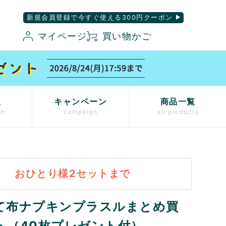
新規会員登録で今すぐ使える300円クーポン
マイページ
買い物かご
入
キャンペーン
商品一覧
on
campaign
all products
おひとり様2セットまで
て布ナプキンプラスルまとめ買
ト（40枚プレゼント付）