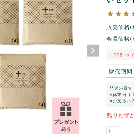
販売価格(
会員価格(
[
115
ポイ
販売期間
発送の目安
※休業日（
※お支払い
残りわず