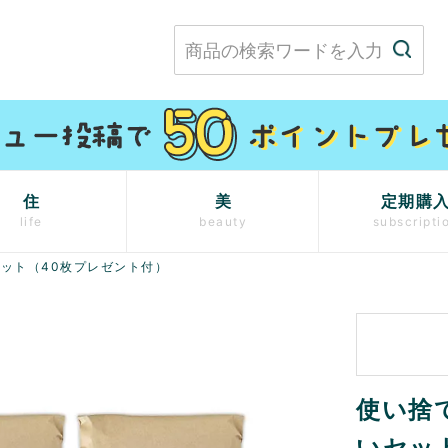
住
美
定期購
life
beauty
subscripti
ット（40枚プレゼント付）
使い捨
いセッ