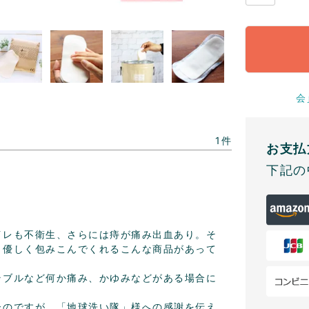
会
1
お支払
下記の


イレも不衛生、さらには痔が痛み出血あり。そ
。優しく包みこんでくれるこんな商品があって
ラブルなど何か痛み、かゆみなどがある場合に
たのですが、「地球洗い隊」様への感謝を伝え