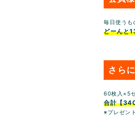
毎日使うも
どーんと1
さらに
60枚入×
合計【34
※プレゼン