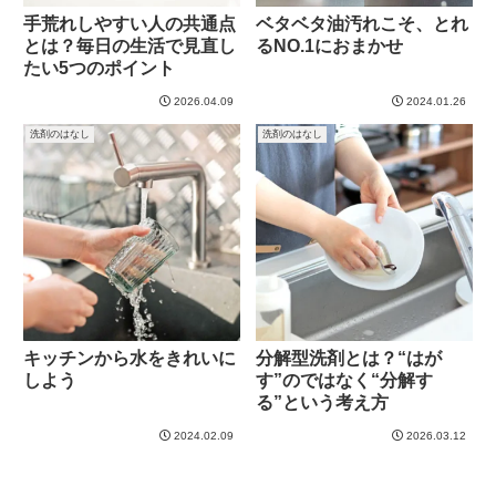
手荒れしやすい人の共通点
ベタベタ油汚れこそ、とれ
とは？毎日の生活で見直し
るNO.1におまかせ
たい5つのポイント
2026.04.09
2024.01.26
洗剤のはなし
洗剤のはなし
キッチンから水をきれいに
分解型洗剤とは？“はが
しよう
す”のではなく“分解す
る”という考え方
2024.02.09
2026.03.12