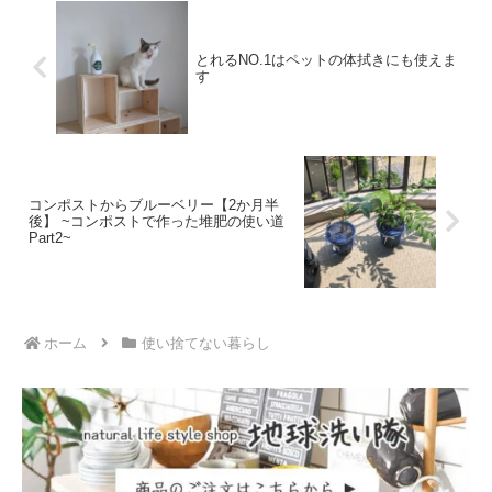
とれるNO.1はペットの体拭きにも使えま
す
コンポストからブルーベリー【2か月半
後】 ~コンポストで作った堆肥の使い道
Part2~
ホーム
使い捨てない暮らし