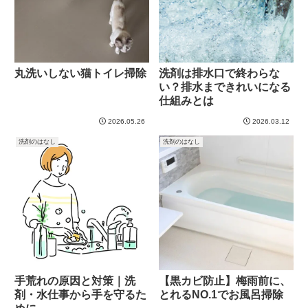
丸洗いしない猫トイレ掃除
洗剤は排水口で終わらな
い？排水まできれいになる
仕組みとは
2026.05.26
2026.03.12
洗剤のはなし
洗剤のはなし
手荒れの原因と対策｜洗
【黒カビ防止】梅雨前に、
剤・水仕事から手を守るた
とれるNO.1でお風呂掃除