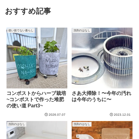
おすすめ記事
使い捨てない暮らし
洗剤のはなし
コンポストからハーブ栽培
さあ大掃除！〜今年の汚れ
~コンポストで作った堆肥
は今年のうちに〜
の使い道 Part3~
2026.07.07
2023.12.01
洗剤のはなし
洗剤のはなし