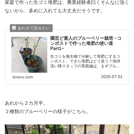
家庭で作った生ゴミ堆肥は、農業経験者曰くそんなに強く
ないから、多めに入れても大丈夫だそうです。
園芸ど素人のブルーベリー栽培 ~コ
ンポストで作った堆肥の使い道
Part1~
生ゴミを微生物で分解して堆肥にするコ
ンポスト。できた堆肥はどう使う？地球
洗い隊スタッフの実践編は、まずブルー
ベリーから始まりました。
2026.07.01
toreru.com
あれから２カ月半。
２種類のブルーベリーの様子がこちら。