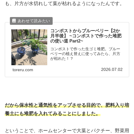
も、片方が水切れして葉が枯れるようになったんです。
コンポストからブルーベリー【2か
月半後】 ~コンポストで作った堆肥
の使い道 Part2~
コンポストで作った生ゴミ堆肥。ブルー
ベリーの植え替えに使ってみたら、片方
が枯れた！？
2026.07.02
toreru.com
だから保水性と通気性をアップさせる目的で、肥料入り培
養土にも堆肥を入れてみることにしました。
ということで、ホームセンターで大葉とパクチー、野菜用