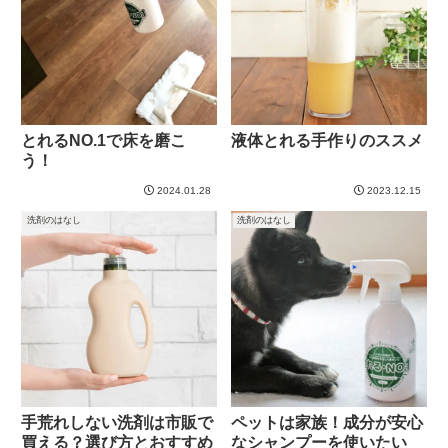
とれるNO.1で床を磨こ
液体とれる手作りのススメ
う！
2024.01.28
2023.12.15
洗剤のはなし
洗剤のはなし
手荒れしない洗剤は市販で
ペットは家族！成分が安心
買える？選び方とおすすめ
なシャンプーを使いたい