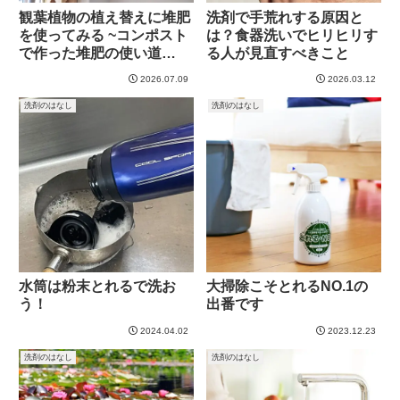
観葉植物の植え替えに堆肥
洗剤で手荒れする原因と
を使ってみる ~コンポスト
は？食器洗いでヒリヒリす
で作った堆肥の使い道
る人が見直すべきこと
Part5~
2026.07.09
2026.03.12
洗剤のはなし
洗剤のはなし
水筒は粉末とれるで洗お
大掃除こそとれるNO.1の
う！
出番です
2024.04.02
2023.12.23
洗剤のはなし
洗剤のはなし