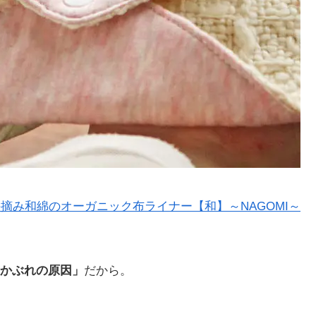
摘み和綿のオーガニック布ライナー【和】～NAGOMI～
かぶれの原因」
だから。