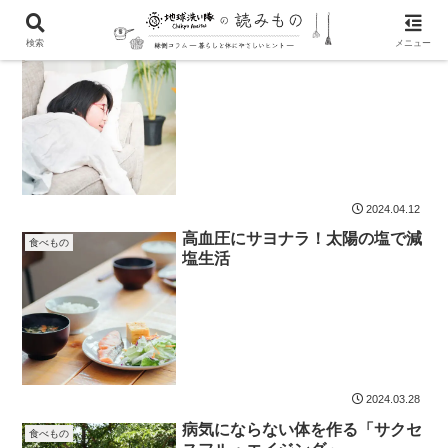
検索
メニュー
スプーン1杯でできる春バテ予防
食べもの
2024.04.12
高血圧にサヨナラ！太陽の塩で減
食べもの
塩生活
2024.03.28
病気にならない体を作る「サクセ
食べもの