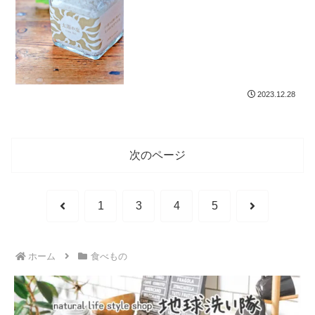
2023.12.28
次のページ
前
次
1
3
4
5
へ
へ
ホーム
食べもの