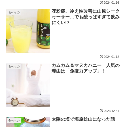
2024.01.16
花粉症、冷え性改善に山原シーク
食べもの
ヮーサー…でも酸っぱすぎて飲み
にくい!?
2024.01.12
カムカム＆マヌカハニー 人気の
食べもの
理由は「免疫力アップ」！
2023.12.31
太陽の塩で海原雄山になった話
食べもの