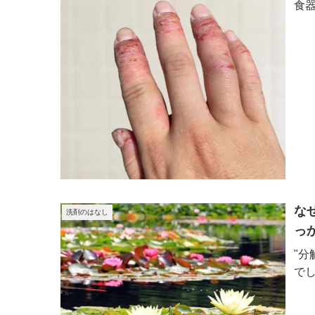
食
な
洗剤のはなし
っ
"分
で