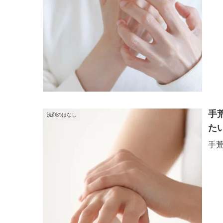
手
洗剤のはなし
た
手