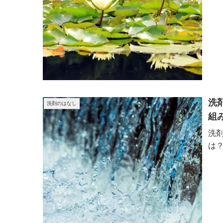
洗
洗剤のはなし
組
洗
は