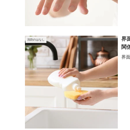
界
洗剤のはなし
関
界