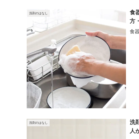
食
洗剤のはなし
方
食
洗
洗剤のはなし
人