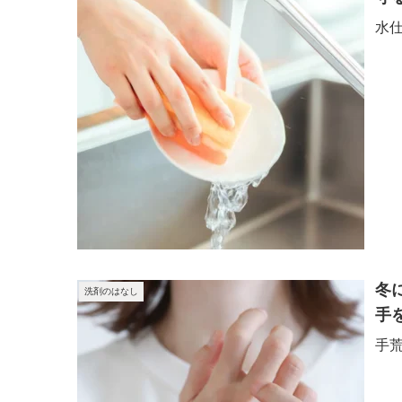
水
冬
洗剤のはなし
手
手