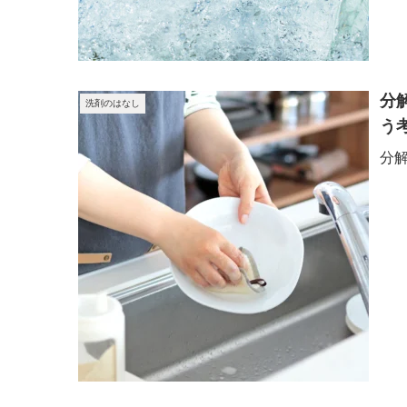
分
洗剤のはなし
う
分