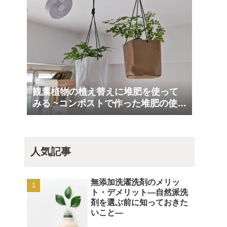
観葉植物の植え替えに堆肥を使って
みる ~コンポストで作った堆肥の使い
道 Part5~
人気記事
無添加洗濯洗剤のメリッ
ト・デメリット―自然派洗
剤を選ぶ前に知っておきた
いこと―