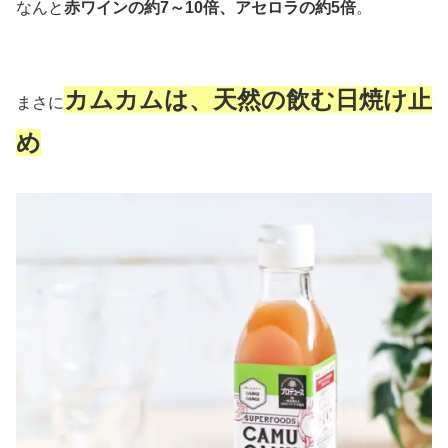
なんと
赤ワインの約7～10倍、アセロラの約5倍
。
カムカムは、
天然の飲む日焼け止
まさに
め