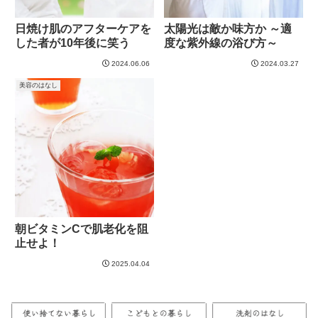
日焼け肌のアフターケアを
太陽光は敵か味方か ～適
した者が10年後に笑う
度な紫外線の浴び方～
2024.06.06
2024.03.27
美容のはなし
朝ビタミンCで肌老化を阻
止せよ！
2025.04.04