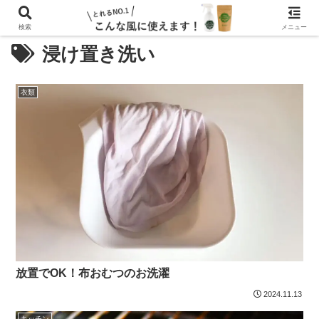
検索
メニュー
浸け置き洗い
衣類
放置でOK！布おむつのお洗濯
2024.11.13
キッチン