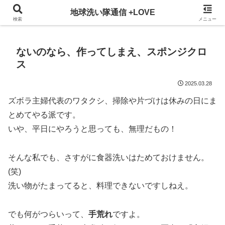
3ヵ月に一回発行している地球洗い隊通信を、WEBでも掲載！
地球洗い隊通信 +LOVE
検索
メニュー
ないのなら、作ってしまえ、スポンジクロ
ス
2025.03.28
ズボラ主婦代表のワタクシ、掃除や片づけは休みの日にま
とめてやる派です。
いや、平日にやろうと思っても、無理だもの！
そんな私でも、さすがに食器洗いはためておけません。
(笑)
洗い物がたまってると、料理できないですしねえ。
でも何がつらいって、
手荒れ
ですよ。