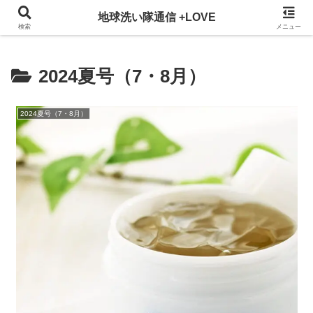
3ヵ月に一回発行している地球洗い隊通信を、WEBでも掲載！
地球洗い隊通信 +LOVE
検索
メニュー
2024夏号（7・8月）
2024夏号（7・8月）