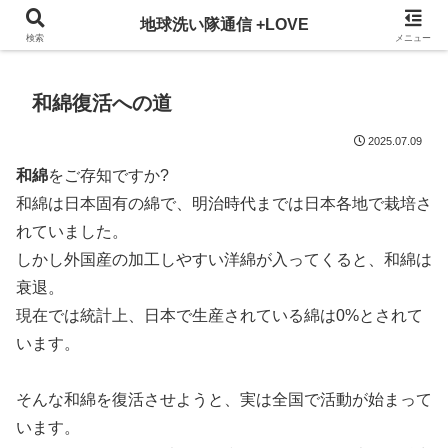
3ヵ月に一回発行している地球洗い隊通信を、WEBでも掲載！
地球洗い隊通信 +LOVE
検索
メニュー
和綿復活への道
2025.07.09
和綿
をご存知ですか?
和綿は日本固有の綿で、明治時代までは日本各地で栽培さ
れていました。
しかし外国産の加工しやすい洋綿が入ってくると、和綿は
衰退。
現在では統計上、日本で生産されている綿は0%とされて
います。
そんな和綿を復活させようと、実は全国で活動が始まって
います。