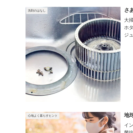
さ
洗剤のはなし
大
ホ
ジ
地
心地よく暮らすヒント
イ
菌