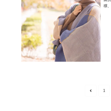
穣
す
前
1
へ