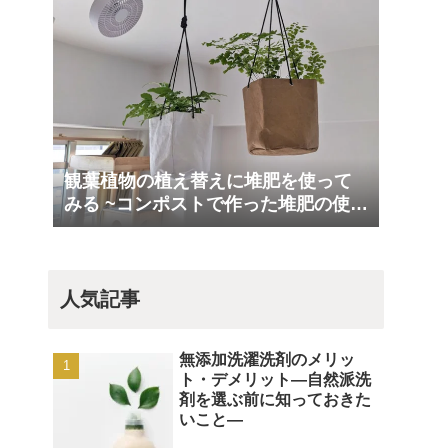
観葉植物の植え替えに堆肥を使って
みる ~コンポストで作った堆肥の使い
道 Part5~
人気記事
無添加洗濯洗剤のメリッ
ト・デメリット―自然派洗
剤を選ぶ前に知っておきた
いこと―