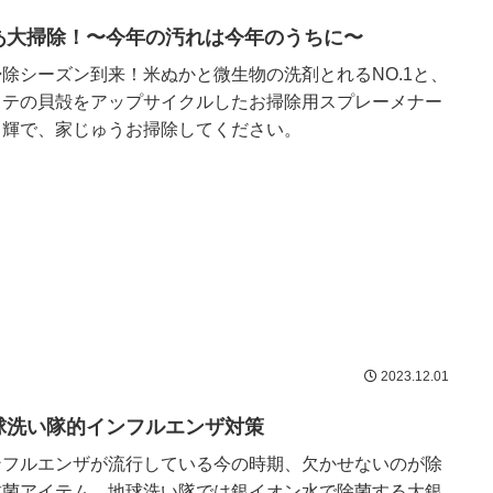
あ大掃除！〜今年の汚れは今年のうちに〜
掃除シーズン到来！米ぬかと微生物の洗剤とれるNO.1と、
タテの貝殻をアップサイクルしたお掃除用スプレーメナー
ュ輝で、家じゅうお掃除してください。
2023.12.01
球洗い隊的インフルエンザ対策
ンフルエンザが流行している今の時期、欠かせないのが除
抗菌アイテム。地球洗い隊では銀イオン水で除菌する大銀