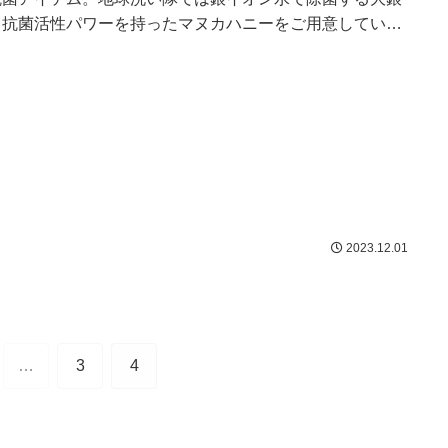
、抗菌活性パワーを持ったマヌカハニーをご用意していま
！
2023.12.01
…
3
4