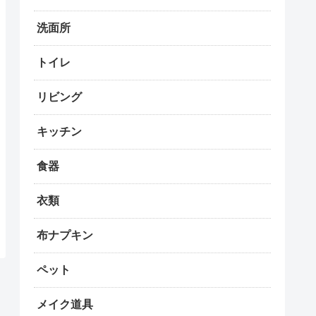
洗面所
トイレ
リビング
キッチン
食器
衣類
布ナプキン
ペット
メイク道具