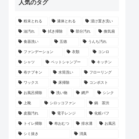
人気のタグ
粉末とれる
液体とれる
浸け置き洗い
油汚れ
拭き掃除
部分汚れ
換気扇
食器洗い
五徳
うんち汚れ
ファンデーション
衣類
コンロ
シャツ
ペットシャンプー
キッチン
布ナプキン
水筒洗い
フローリング
ワックス
床掃除
コンポスト
お風呂掃除
洗い物
網戸
シンク
上靴
シロッコファン
鍋 茶渋
皮脂汚れ
電子レンジ
化粧パフ
トイレ掃除
布おむつ
排水溝
お風呂
シミ抜き
消臭