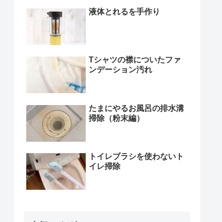
液体とれるを手作り
Tシャツの襟についたファ
ンデーション汚れ
たまにやるお風呂の排水溝
掃除（粉末編）
トイレブラシを使わないト
イレ掃除