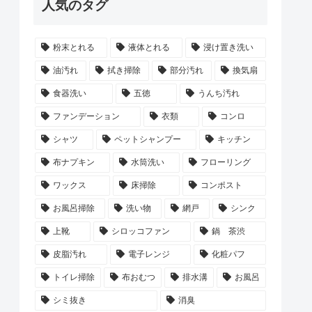
人気のタグ
粉末とれる
液体とれる
浸け置き洗い
油汚れ
拭き掃除
部分汚れ
換気扇
食器洗い
五徳
うんち汚れ
ファンデーション
衣類
コンロ
シャツ
ペットシャンプー
キッチン
布ナプキン
水筒洗い
フローリング
ワックス
床掃除
コンポスト
お風呂掃除
洗い物
網戸
シンク
上靴
シロッコファン
鍋 茶渋
皮脂汚れ
電子レンジ
化粧パフ
トイレ掃除
布おむつ
排水溝
お風呂
シミ抜き
消臭