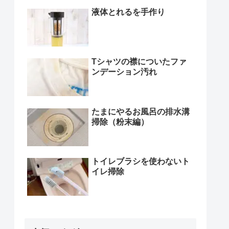
液体とれるを手作り
Tシャツの襟についたファ
ンデーション汚れ
たまにやるお風呂の排水溝
掃除（粉末編）
トイレブラシを使わないト
イレ掃除