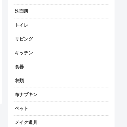
洗面所
トイレ
リビング
キッチン
食器
衣類
布ナプキン
ペット
メイク道具