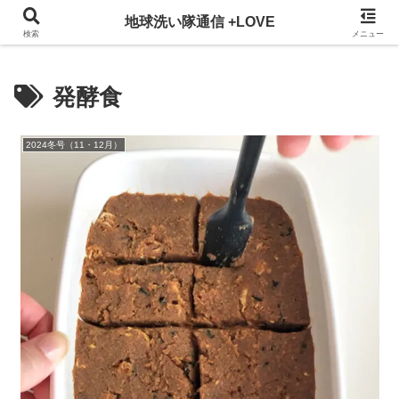
3ヵ月に一回発行している地球洗い隊通信を、WEBでも掲載！
地球洗い隊通信 +LOVE
検索
メニュー
発酵食
2024冬号（11・12月）