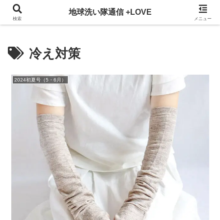
3ヵ月に一回発行している地球洗い隊通信を、WEBでも掲載！
地球洗い隊通信 +LOVE
検索
メニュー
冷え対策
2024初夏号（5・6月）