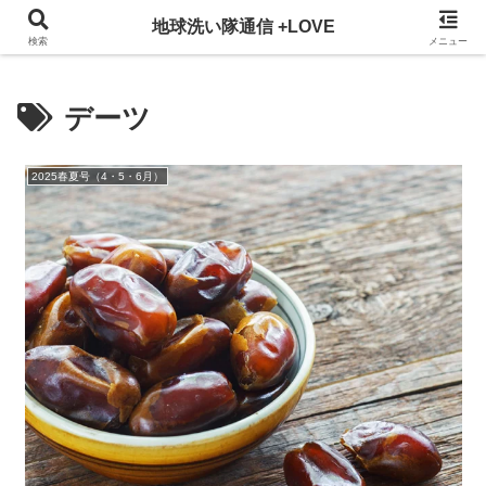
3ヵ月に一回発行している地球洗い隊通信を、WEBでも掲載！
地球洗い隊通信 +LOVE
検索
メニュー
デーツ
2025春夏号（4・5・6月）