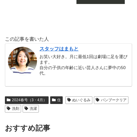
この記事を書いた人
スタッフはまもと
お笑い大好き。月に最低1回は劇場に足を運び
ます。
自分の子供の年齢に近い芸人さんに夢中の50
代。
2024春号（3・4月）
住
ぬいぐるみ
バンブークリア
洗剤
洗濯
おすすめ記事