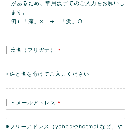
があるため、常用漢字でのご入力をお願いし
ます。
例）「濵」× → 「浜」○
氏名（フリガナ）
(
必
※姓と名を分けてご入力ください。
須
)
Ｅメールアドレス
(
必
※フリーアドレス（yahooやhotmailなど）や
須