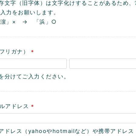
依存文字（旧字体）は文字化けすることがあるため、
ご入力をお願いします。
濵」× → 「浜」○
フリガナ）
(
必
名を分けてご入力ください。
須
)
ルアドレス
(
必
アドレス（yahooやhotmailなど）や携帯アドレス（
須