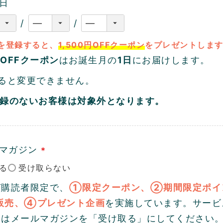
日
を登録すると、
1,500円OFFクーポン
をプレゼントしま
円OFFクーポン
はお誕生月の
1日
にお届けします。
ると変更できません。
登録のないお客様は対象外となります。
ルマガジン
(
必
ガ購読者限定で、
①限定クーポン、②期間限定ポイ
須
販売、④プレゼント企画
を実施しています。サービ
)
にはメールマガジンを「受け取る」にしてください