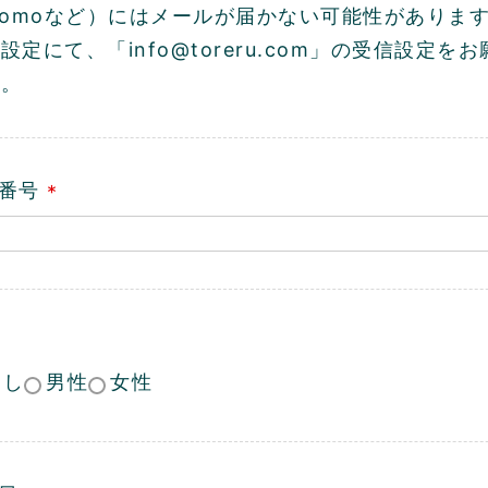
)
comoなど）にはメールが届かない可能性がありま
設定にて、「info@toreru.com」の受信設定を
す。
話番号
(
必
須
)
なし
男性
女性