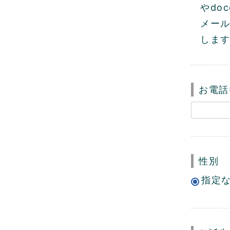
やdo
メール
しま
お電
性別
指定