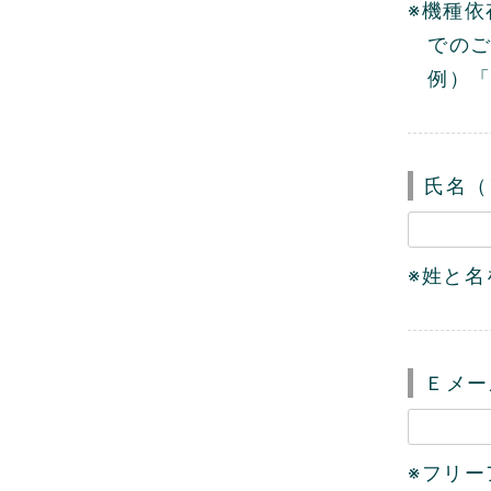
※機種
での
例）「
氏名（
※姓と
Ｅメー
※フリー