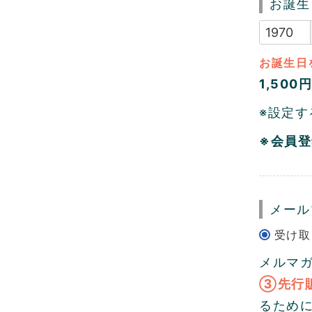
お誕生
お誕生日
1,500
※設定す
※会員
メー
メルマ
③先行
るため