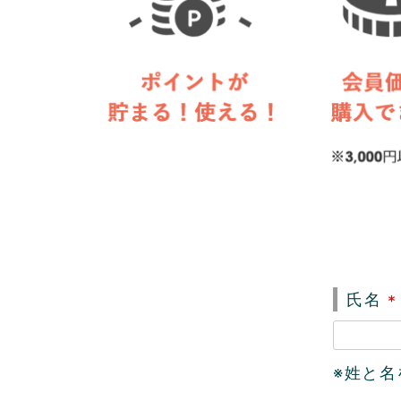
氏名
(
※姓と
)