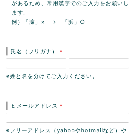
があるため、常用漢字でのご入力をお願いし
ます。
例）「濵」× → 「浜」○
氏名（フリガナ）
(
必
※姓と名を分けてご入力ください。
須
)
Ｅメールアドレス
(
必
※フリーアドレス（yahooやhotmailなど）や
須