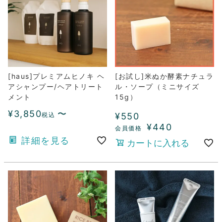
[haus]プレミアムヒノキ ヘ
[お試し]米ぬか酵素ナチュラ
アシャンプー/ヘアトリート
ル・ソープ（ミニサイズ
メント
15g）
¥
3,850
〜
税込
¥
550
¥
440
詳細を見る
カートに入れる