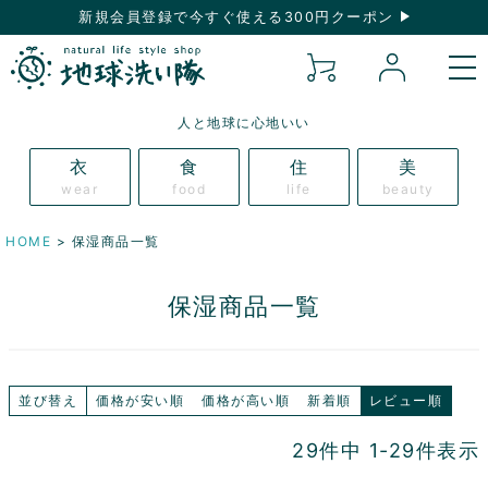
新規会員登録で今すぐ使える300円クーポン
人と地球に心地いい
衣
食
住
美
wear
food
life
beauty
HOME
保湿商品一覧
保湿商品一覧
並び替え
価格が安い順
価格が高い順
新着順
レビュー順
29
件中
1
-
29
件表示