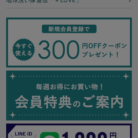
地球洗い隊通信「＋LOVE」