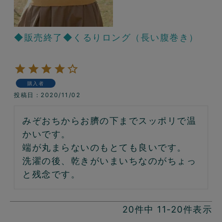
◆販売終了◆くるりロング（長い腹巻き）
購入者
投稿日
2020/11/02
みぞおちからお臍の下までスッポリで温
かいです。

端が丸まらないのもとても良いです。

洗濯の後、乾きがいまいちなのがちょっ
20
件中
11
-
20
件表示