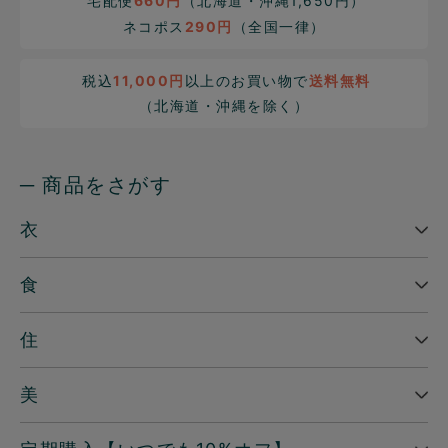
宅配便
660円
（北海道・沖縄1,650円）
ネコポス
290円
（全国一律）
税込
11,000円
以上のお買い物で
送料無料
（北海道・沖縄を除く）
─ 商品をさがす
衣
食
住
美