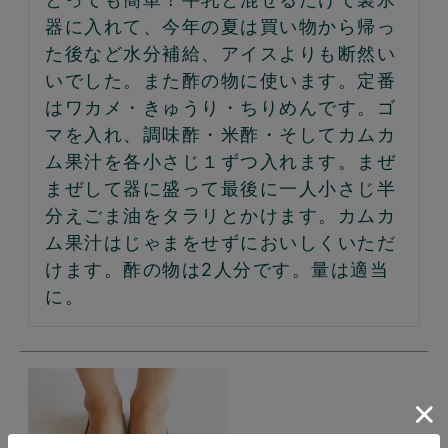
器に入れて、今年の夏は買い物から帰っ
た後など水分補給、アイスよりも断然い
いでした。また酢の物に使います。定番
はワカメ・きゅうり・ちりめんです。ゴ
マを入れ、調味酢・米酢・そしてカムカ
ム果汁を各小さじ１ずつ入れます。まぜ
まぜして器に盛って最後に一人小さじ半
分えごま油をタラリとかけます。カムカ
ム果汁はじゃまをせずにおいしくいただ
けます。酢の物は2人分です。量は適当
に。