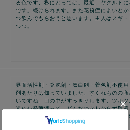
る色です、私にとっては。最近、ヤクルトに
です。続けられます。また花粉症によいとか
つ飲んでもらおうと思います。主人はスギ・
つつ。
界面活性剤・発泡剤・漂白剤・着色剤不使用
剤あたりは知っていました。すぐれものの商
いですね。口の中がすっきりします、ツルツ
米ぬか発酵液って、どんなのかわからず敬遠
して、なかなか「これでいい」というものに
ネーミングもお気に入りになりました。