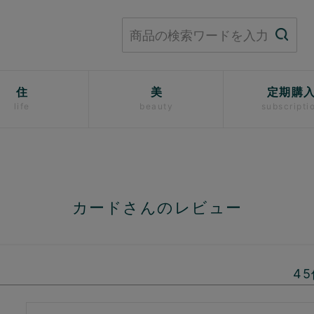
住
美
定期購
life
beauty
subscripti
カードさんのレビュー
45