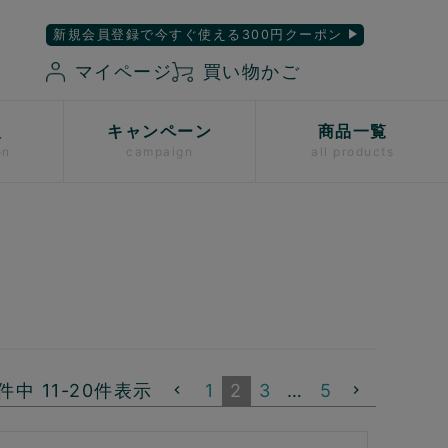
新規会員登録で今すぐ使える300円クーポン
マイページ
買い物かご
入
キャンペーン
商品一覧
on
campaign
all products
件中
11
-
20
件表示
1
2
3
…
5