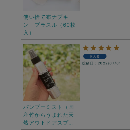
使い捨て布ナプキ
ン プラスル（60枚
入）
購入者
投稿日
2022/07/01
バンブーミスト（国
産竹からうまれた天
然アウトドアスプ