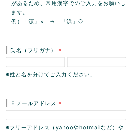
があるため、常用漢字でのご入力をお願いし
ます。
例）「濵」× → 「浜」○
氏名（フリガナ）
(
必
※姓と名を分けてご入力ください。
須
)
Ｅメールアドレス
(
必
※フリーアドレス（yahooやhotmailなど）や
須