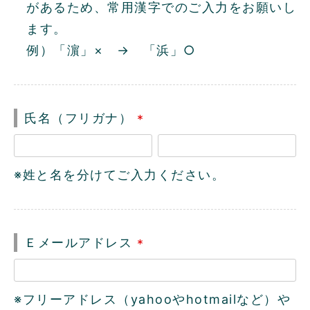
があるため、常用漢字でのご入力をお願いし
ます。
例）「濵」× → 「浜」○
氏名（フリガナ）
(
必
※姓と名を分けてご入力ください。
須
)
Ｅメールアドレス
(
必
※フリーアドレス（yahooやhotmailなど）や
須