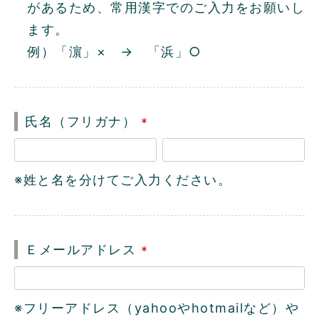
があるため、常用漢字でのご入力をお願いし
ます。
例）「濵」× → 「浜」○
氏名（フリガナ）
(
必
※姓と名を分けてご入力ください。
須
)
Ｅメールアドレス
(
必
※フリーアドレス（yahooやhotmailなど）や
須