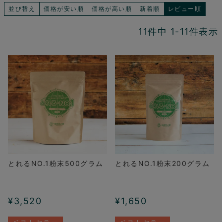
並び替え
価格が安い順
価格が高い順
新着順
レビュー順
11
件中
1
-
11
件表示
とれるNO.1粉末500グラム
とれるNO.1粉末200グラム
¥
3,520
¥
1,650