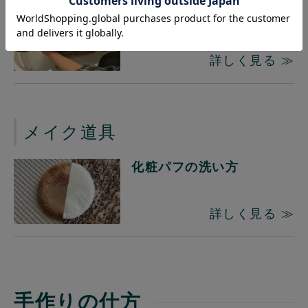
とれるNo.1でペットシャ
ンプー
詳しく見る ≫
メイク道具
化粧パフの洗い方
詳しく見る ≫
手作りの仕方