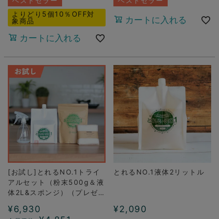
ベストセラー
ベストセラー
よりどり5個10％OFF対
カートに入れる
象商品
カートに入れる
[お試し]とれるNO.1トライ
とれるNO.1液体2リットル
アルセット（粉末500g＆液
体2L&スポンジ）（プレゼン
ト付き）
¥
6,930
¥
2,090