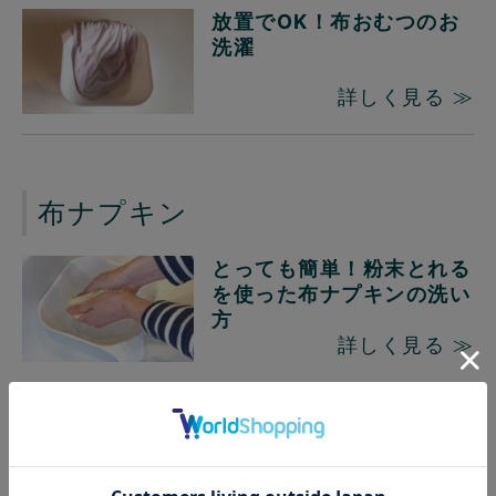
放置でOK！布おむつのお
洗濯
詳しく見る ≫
布ナプキン
とっても簡単！粉末とれる
を使った布ナプキンの洗い
方
詳しく見る ≫
ペット