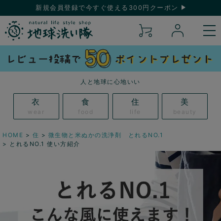
新規会員登録で今すぐ使える300円クーポン
人と地球に心地いい
衣
食
住
美
wear
food
life
beauty
HOME
住
微生物と米ぬかの洗浄剤 とれるNO.1
とれるNO.1 使い方紹介