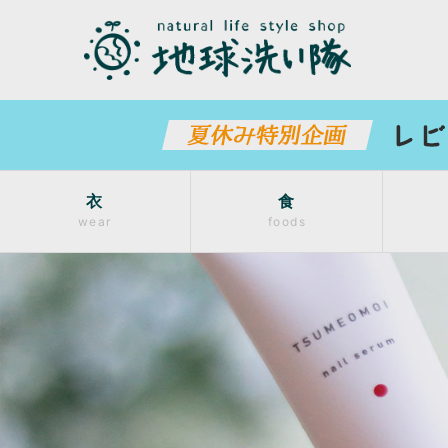
衣
食
wear
foods