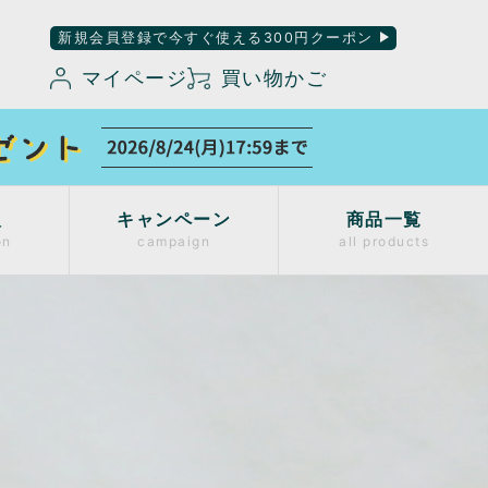
新規会員登録で今すぐ使える300円クーポン
マイページ
買い物かご
入
キャンペーン
商品一覧
on
campaign
all products