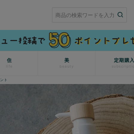
住
美
定期購
life
beauty
subscripti
メント