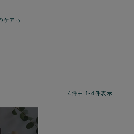
のケアっ
4
件中
1
-
4
件表示