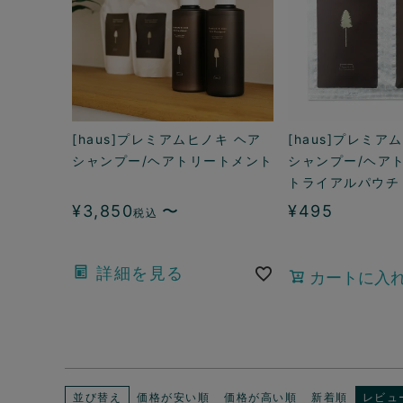
[haus]プレミアムヒノキ ヘア
[haus]プレミア
シャンプー/ヘアトリートメント
シャンプー/ヘア
トライアルパウチ
¥
3,850
〜
¥
495
税込
詳細を見る
カートに入
並び替え
価格が安い順
価格が高い順
新着順
レビュ