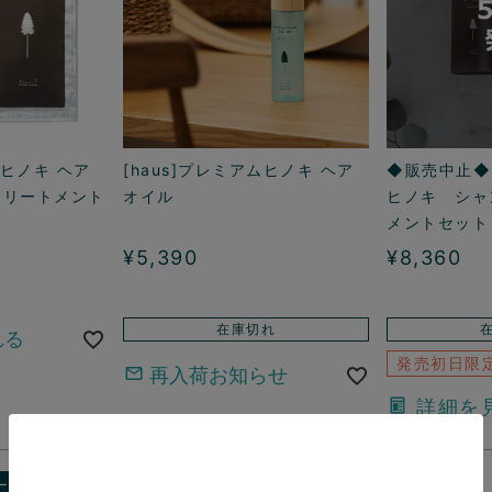
ムヒノキ ヘア
[haus]プレミアムヒノキ ヘア
◆販売中止◆[
トリートメント
オイル
ヒノキ シャ
メントセット
¥
5,390
¥
8,360
在庫切れ
れる
発売初日限
再入荷お知らせ
詳細を
ー順