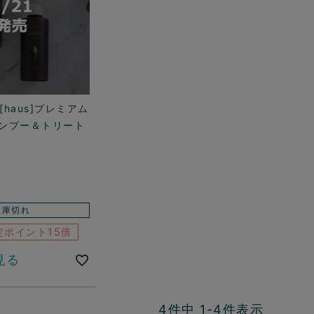
haus]プレミアム
ンプー＆トリート
在庫切れ
定ポイント15倍
見る
4
件中
1
-
4
件表示