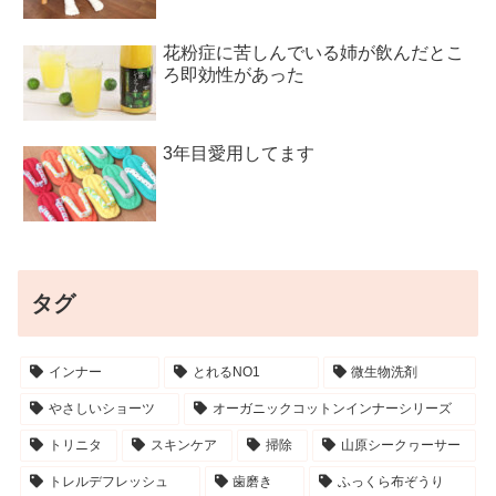
花粉症に苦しんでいる姉が飲んだとこ
ろ即効性があった
3年目愛用してます
タグ
インナー
とれるNO1
微生物洗剤
やさしいショーツ
オーガニックコットンインナーシリーズ
トリニタ
スキンケア
掃除
山原シークヮーサー
トレルデフレッシュ
歯磨き
ふっくら布ぞうり