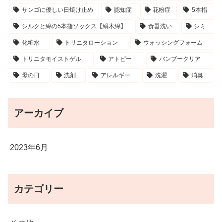
サンゴに優しい日焼け止め
認知症
花粉症
5本指
シルクと綿の5本指ソックス【絹木綿】
食器洗い
シミ
化粧水
トリニタローション
ウォッシングフォーム
トリニタモイストゲル
アトピー
バンブークリア
母の日
洗剤
アレルギー
洗濯
消臭
アーカイブ
2023年6月
カテゴリー