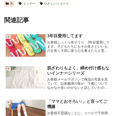
衣
インナー
やさしいショーツ
関連記事
3年目愛用してます
衣
お客様ふっくら布ぞうり、3年目愛用して
ます。子どもたちにもその良さといいも
のを長く大切に使う心を養えたらと思
い、購入させていただきます。南三陸の
方のお仕事や草履作りの伝統技術にも感
謝を込めて、履かせていただきます。あ
りがとうございます。おや...
肌ざわりもよく、締め付け感もな
衣
いインナーシリーズ
お客様メールマガジンで商品の写真を見
ていて、以前義理の母が、下着について
なかなか良いのがないと話していたのを
思い出しまして今年の母の日のプレゼン
トにぴったりなのではないか？と選びま
した。贈るのはまだちょっと先ですが、
「ママとおそろい♪」と言ってご
衣
今から義母からの感想を聞...
機嫌
お客様不思議なことに、メールで子供用