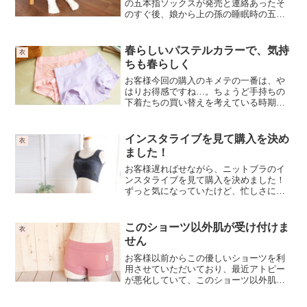
の五本指ソックスが発売と連絡あったそ
のすぐ後、娘から上の孫の睡眠時の五本
指ソックスは何が良いか相談されまし
た。これってどうしてわかったのかしら
と、どこかで、以心伝心？というわけで
春らしいパステルカラーで、気持
衣
買わないことにはいかなくな...
ちも春らしく
お客様今回の購入のキメテの一番は、や
はりお得感ですね…。ちょうど手持ちの
下着たちの買い替えを考えている時期と
重なり、思い切りました。自分の年齢と
今までの自分の選択的に明るい色々に晴
れがましさも多少感じ、少し迷いました
インスタライブを見て購入を決め
衣
が、もしかしたら新しい体...
ました！
お客様遅ればせながら、ニットブラのイ
ンスタライブを見て購入を決めました！
ずっと気になっていたけど、忙しさにか
まけてきちんと見れていなく、今回、誕
生日クーポンをいただき(ありがとうござ
います)、ホームページの「爽やか4点セ
このショーツ以外肌が受け付けま
衣
ット」に目がとまり、...
せん
お客様以前からこの優しいショーツを利
用させていただいており、最近アトピー
が悪化していて、このショーツ以外肌が
受け付けません。ハイペースでローテー
ションしているので入れ替えをと思いま